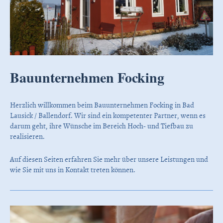
Bauunternehmen Focking
Herzlich willkommen beim Bauunternehmen Focking in Bad
Lausick / Ballendorf. Wir sind ein kompetenter Partner, wenn es
darum geht, ihre Wünsche im Bereich Hoch- und Tiefbau zu
realisieren.
Auf diesen Seiten erfahren Sie mehr über unsere Leistungen und
wie Sie mit uns in Kontakt treten können.